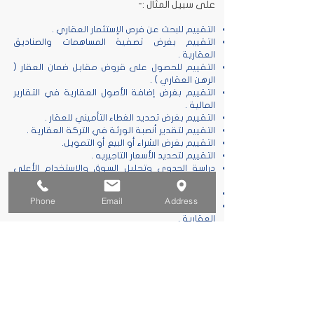
على سبيل المثال :-
التقييم للبحث عن فرص الإستثمار العقاري .
التقييم بغرض تصفية المساهمات والصناديق
العقارية .
التقييم للحصول على قروض مقابل ضمان العقار (
الرهن العقاري ) .
التقييم بغرض إضافة الأصول العقارية في التقارير
المالية .
التقييم بغرض تحديد الغطاء التأميني للعقار .
التقييم لتقدير أنصبة الورثة في التركة العقارية .
التقييم بغرض الشراء أو البيع أو التمويل.
التقييم لتحديد الأسعار التاجيريه .
دراسة الجدوى وتحليل السوق والإستخدام الأعلى
والأفضل .
التقييم للأغراض القانونية والنزاعات القضائية .
Phone
Email
Address
التقييم لتحديد سعر العقار لغرض إنشاء الصناديق
العقارية
.
®
أصل القيمة للتقييم العقاري